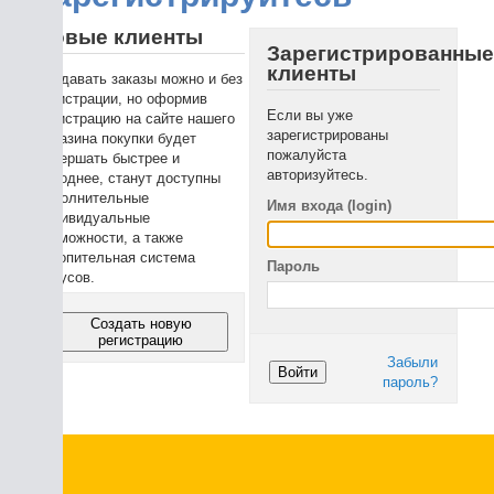
вые клиенты
Зарегистрированные
клиенты
давать заказы можно и без
истрации, но оформив
Если вы уже
истрацию на сайте нашего
зарегистрированы
азина покупки будет
пожалуйста
ершать быстрее и
авторизуйтесь.
однее, станут доступны
олнительные
Имя входа (login)
ивидуальные
можности, а также
опительная система
Пароль
усов.
Создать новую
регистрацию
Забыли
Войти
пароль?