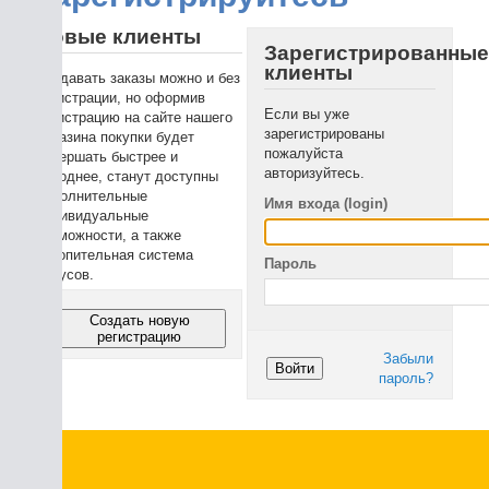
вые клиенты
Зарегистрированные
клиенты
давать заказы можно и без
истрации, но оформив
Если вы уже
истрацию на сайте нашего
зарегистрированы
азина покупки будет
пожалуйста
ершать быстрее и
авторизуйтесь.
однее, станут доступны
олнительные
Имя входа (login)
ивидуальные
можности, а также
опительная система
Пароль
усов.
Создать новую
регистрацию
Забыли
Войти
пароль?